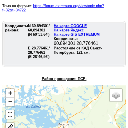
Тема на форуме:
https://forum.extremum.org/viewtopic.php?
f=32&t=34722
Координаты
N
60.894301
°
На карте GOOGLE
района:
60,894301
На карте Яндекс
(N
60°53,64'
)
На карте GIS EXTREMUM
Координаты:
60.894301,28.776461
E
28.776461
°
Расстояние от КАД Санкт-
28,776461
Петербурга:
121
км.
(E
28°46,56'
)
Район проведения П
СР:
+
−