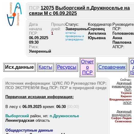
ПСР
12075
Выборгский п.Дружноселье на
связи М с 06.09.2025
Дата
Прошло
Статус:
Координатор:
Руководите
начала
дней:
Завершены
Соровец
ПСР:
ПСР:
1
отчеты
Ангелина
Голованов
проверены и
06.09.2025
Юрьевна
Анна
утверждены
09:30
Павловна
Риск:
АПСР:
Умеренный
Отчет
О
Исх.данные
Карты
Ресурсы
о
Справочник
ПСР
I
Сейчас:
Источник информации
:
ЦУКС ЛО
Руководство ПСР:
Дежурный
руководитель
ПСО ЭКСТРЕМУМ
Вид ПСР:
ПСР в природной среде
ПС
Р:
Теряев
Первичная исходная информация:
Кирилл
Владимирович
АПСР
В лесу c
06.09.2025
время:
06:30
(00:00)
Дежурный
координатор
:
Выборгский
район, нп:
п.Дружноселье
Сафро Лидия
Ленинградская
область
Семеновна
Общедоступные данные