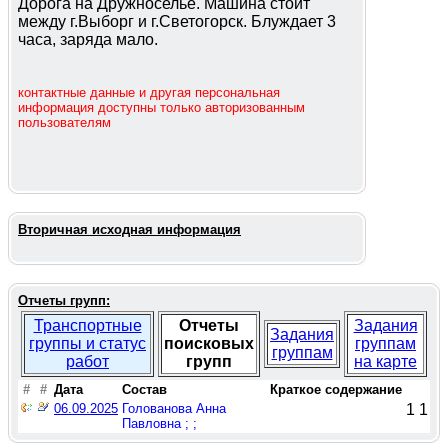
Дорога на Дружноселье. Машина стоит
между г.Выборг и г.Светогорск. Блуждает 3
часа, заряда мало.
контактные данные и другая персональная
информация доступны только авторизованным
пользователям
Вторичная исходная информация
Отчеты групп:
Транспортные
Отчеты
Задания
Задания
группы и статус
поисковых
группам
группам
работ
групп
на карте
#
#
Дата
Состав
Краткое содержание
06.09.2025
Голованова Анна
1
1
Павловна ; ;