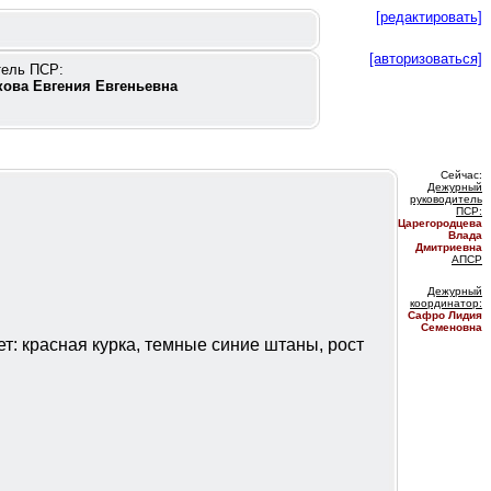
[редактировать]
[авторизоваться]
тель ПСР:
ова Евгения Евгеньевна
Сейчас:
Дежурный
руководитель
ПС
Р:
Царегородцева
Влада
Дмитриевна
АПСР
Дежурный
координатор
:
Сафро Лидия
Семеновна
т: красная курка, темные синие штаны, рост