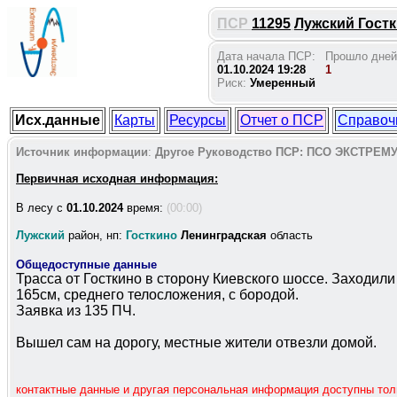
ПСР
11295
Лужский Гостки
Дата начала ПСР:
Прошло дней
01.10.2024 19:28
1
Риск:
Умеренный
Исх.данные
Карты
Ресурсы
Отчет о ПСР
Справоч
Источник информации
:
Другое
Руководство ПСР:
ПСО ЭКСТРЕМ
Первичная исходная информация:
В лесу c
01.10.2024
время:
(00:00)
Лужский
район, нп:
Госткино
Ленинградская
область
Общедоступные данные
Трасса от Госткино в сторону Киевского шоссе. Заходили
165см, среднего телосложения, с бородой.
Заявка из 135 ПЧ.
Вышел сам на дорогу, местные жители отвезли домой.
контактные данные и другая персональная информация доступны то