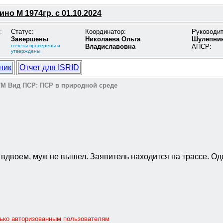
но М 1974гр. с 01.10.2024
:
Статус:
Координатор:
Руководи
Завершены
Николаева Ольга
Шулепник
отчеты проверены и
Владиславовна
АПСР:
утверждены
ник
Отчет для ISRID
УМ
Вид ПСР:
ПСР в природной среде
 вдвоем, муж не вышел. Заявитель находится на трассе. Оде
лько авторизованным пользователям