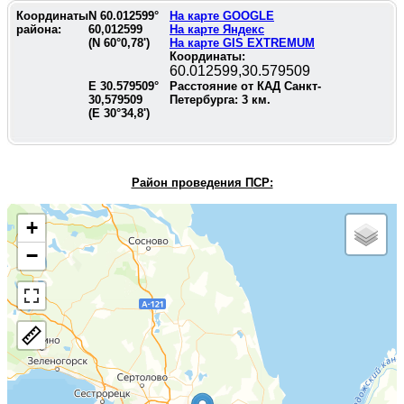
Координаты
N
60.012599
°
На карте GOOGLE
района:
60,012599
На карте Яндекс
(N
60°0,78'
)
На карте GIS EXTREMUM
Координаты:
60.012599,30.579509
E
30.579509
°
Расстояние от КАД Санкт-
30,579509
Петербурга:
3
км.
(E
30°34,8'
)
Район проведения П
СР:
+
−