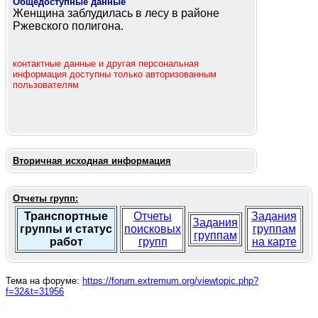
Общедоступные данные
Женщина заблудилась в лесу в районе
Ржевского полигона.
контактные данные и другая персональная
информация доступны только авторизованным
пользователям
Вторичная исходная информация
Отчеты групп:
Транспортные
Отчеты
Задания
Задания
группы и статус
поисковых
группам
группам
работ
групп
на карте
Тема на форуме:
https://forum.extremum.org/viewtopic.php?
f=32&t=31956