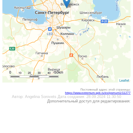
0
50km
10
20
30
40
Leaflet
Постоянный адрес этой страницы:
https://www.extremum.spb.ru/ex/psrnum1/11277
Автор:
Angelina Sorovets
Дата создания:
28.09.2024 11:30:50
Дополнительный доступ для редактирования: