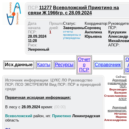
ПСР
11277
Всеволожский Приютино на
связи Ж 1966гр. с 28.09.2024
Дата
Прошло
Статус:
Координатор:
Руководите
начала
дней:
Завершены
Соровец
ПСР:
ПСР:
1
отчеты
Ангелина
Кукушкин
проверены и
28.09.2024
Юрьевна
Александр
утверждены
11:28
Михайлов
Риск:
АПСР:
Умеренный
Отчет
О
Исх.данные
Карты
Ресурсы
о
Справочник
ПСР
I
Сейчас:
Источник информации
:
ЦУКС ЛО
Руководство
Дежурный
руководитель
ПСР:
ПСО ЭКСТРЕМУМ
Вид ПСР:
ПСР в природной
ПС
Р:
среде
Верховодко
Валерия
Станиславовна
Первичная исходная информация:
АПСР
В лесу c
28.09.2024
время:
(00:00)
Дежурный
координатор
:
Нечаева
Всеволожский
район, нп:
Приютино
Ленинградская
Марина
область
Александровна