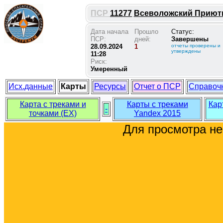
ПСР
11277
Всеволожский Приютин
Дата начала
Прошло
Статус:
ПСР:
дней:
Завершены
28.09.2024
1
отчеты проверены и
утверждены
11:28
Риск:
Умеренный
Исх.данные
Карты
Ресурсы
Отчет о ПСР
Справоч
Карта с треками и
Карты с треками
Кар
-
точками (EX)
Yandex 2015
Для просмотра н