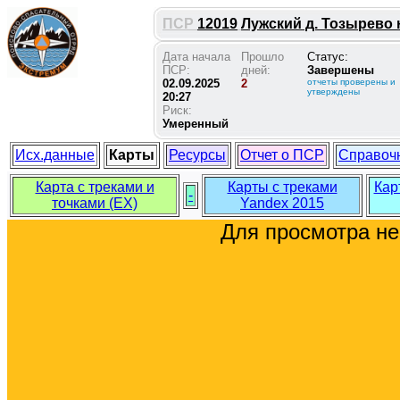
ПСР
12019
Лужский д. Тозырево н
Дата начала
Прошло
Статус:
ПСР:
дней:
Завершены
02.09.2025
2
отчеты проверены и
утверждены
20:27
Риск:
Умеренный
Исх.данные
Карты
Ресурсы
Отчет о ПСР
Справоч
Карта с треками и
Карты с треками
Кар
-
точками (EX)
Yandex 2015
Для просмотра н