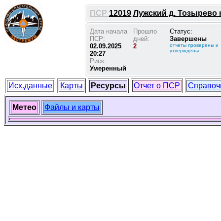
ПСР
12019
Лужский д. Тозырево н
Дата начала
Прошло
Статус:
ПСР:
дней:
Завершены
02.09.2025
2
отчеты проверены и
утверждены
20:27
Риск:
Умеренный
Исх.данные
Карты
Ресурсы
Отчет о ПСР
Справоч
Метео
Файлы и карты