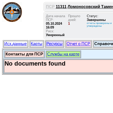
ПСР
11311
Ломоносовский Таменго
Дата начала
Прошло
Статус:
ПСР:
дней:
Завершены
05.10.2024
1
отчеты проверены и
утверждены
16:09
Риск:
Умеренный
Исх.данные
Карты
Ресурсы
Отчет о ПСР
Справоч
Контакты для ПСР
Службы на карте
No documents found