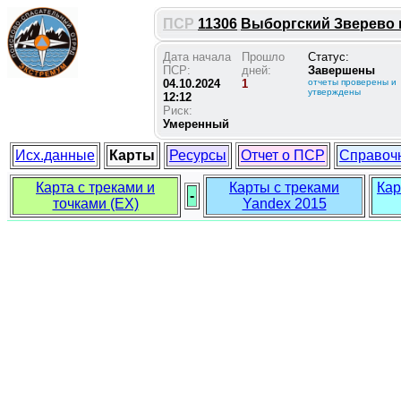
ПСР
11306
Выборгский Зверево на
Дата начала
Прошло
Статус:
ПСР:
дней:
Завершены
04.10.2024
1
отчеты проверены и
утверждены
12:12
Риск:
Умеренный
Исх.данные
Карты
Ресурсы
Отчет о ПСР
Справоч
Карта с треками и
Карты с треками
Кар
-
точками (EX)
Yandex 2015