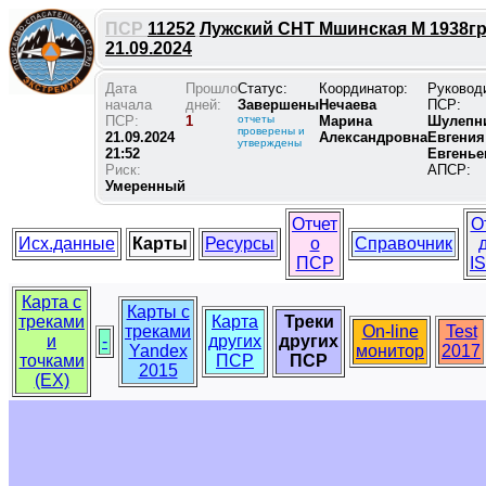
ПСР
11252
Лужский СНТ Мшинская М 1938гр
21.09.2024
Дата
Прошло
Статус:
Координатор:
Руковод
начала
дней:
Завершены
Нечаева
ПСР:
ПСР:
1
отчеты
Марина
Шулепн
проверены и
21.09.2024
Александровна
Евгения
утверждены
21:52
Евгенье
Риск:
АПСР:
Умеренный
Отчет
О
Исх.данные
Карты
Ресурсы
о
Справочник
ПСР
I
Карта с
Карты с
треками
Карта
Треки
треками
On-line
Test
и
-
других
других
Yandex
монитор
2017
точками
ПСР
ПСР
2015
(EX)