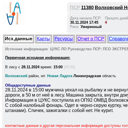
ПСР
11380
Волховский Но
Дата начала ПСР:
Прошло дней
30.11.2024 17:45
4
Риск:
Умеренный
Исх.данные
Карты
Ресурсы
Отчет о ПСР
Справоч
Источник информации
:
ЦУКС ЛО
Руководство ПСР:
ПСО ЭКСТРЕ
Первичная исходная информация:
В лесу c
28.11.2024
время:
15:00
(00:00)
Волховский
район, нп:
Новая Ладога
Ленинградская
область
Общедоступные данные
28.11.2024 в 15:00 мужчина уехал на рыбалку и не верн
дороги, в 50 м от неё в лесу. Машина закрыта, внутри д
Информация в ЦУКС поступила из ОП92 ОМВД Волховско
С собой налобный фонарь. Одет в черно-серую куртку, ч
штанами). Спичек, зажигалки с собой нет. Не курит.
контактные данные и другая персональная информация доступны то