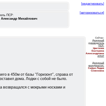
[редактировать]
[авторизоваться]
тель ПСР:
 Александр Михайлович
Сейчас:
Дежурный
руководитель
ПС
Р:
Цветкова
Екатерина
Александровна
АПСР
Дежурный
координатор
:
Сафро Лидия
Семеновна
го в 450м от базы "Горизонт", справа от
оставил дома. Лодки с собой не было.
гда возвращался с мокрыми носками и