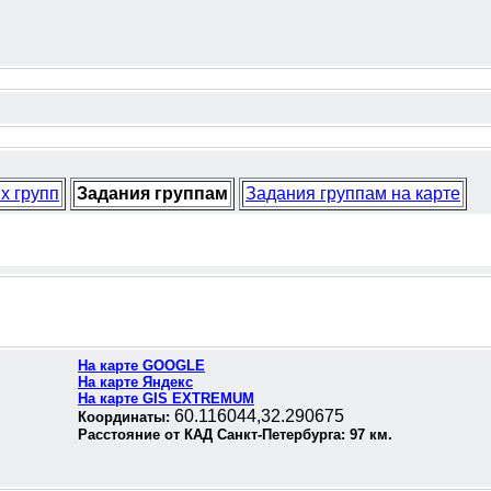
х групп
Задания группам
Задания группам на карте
На карте GOOGLE
На карте Яндекс
На карте GIS EXTREMUM
60.116044,32.290675
Координаты:
Расстояние от КАД Санкт-Петербурга:
97
км.