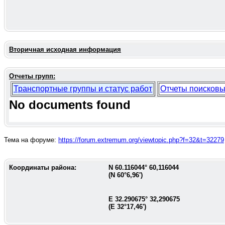
Вторичная исходная информация
Отчеты групп:
Транспортные группы и статус работ
Отчеты поисковы
No documents found
Тема на форуме:
https://forum.extremum.org/viewtopic.php?f=32&t=32279
Координаты района:
N
60.116044
°
60,116044
(N
60°6,96'
)
E
32.290675
°
32,290675
(E
32°17,46'
)