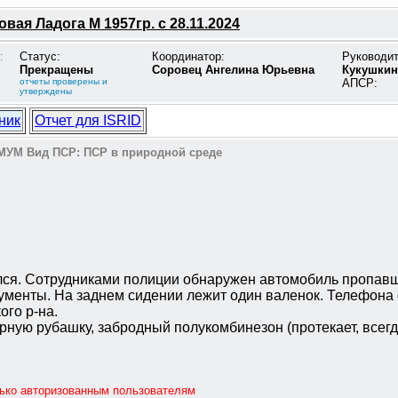
вая Ладога М 1957гр. с 28.11.2024
:
Статус:
Координатор:
Руководи
Прекращены
Соровец Ангелина Юрьевна
Кукушкин
отчеты проверены и
АПСР:
утверждены
ник
Отчет для ISRID
МУМ
Вид ПСР:
ПСР в природной среде
улся. Сотрудниками полиции обнаружен автомобиль пропавше
окументы. На заднем сидении лежит один валенок. Телефона 
го р-на.
ерную рубашку, забродный полукомбинезон (протекает, все
лько авторизованным пользователям