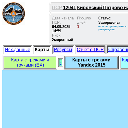
ПСР
12041
Кировский Петрово на 
Дата начала
Прошло
Статус:
ПСР:
дней:
Завершены
04.09.2025
1
отчеты проверены и
утверждены
14:59
Риск:
Умеренный
Исх.данные
Карты
Ресурсы
Отчет о ПСР
Справоч
Карта с треками и
Карты с треками
Ка
-
точками (EX)
Yandex 2015