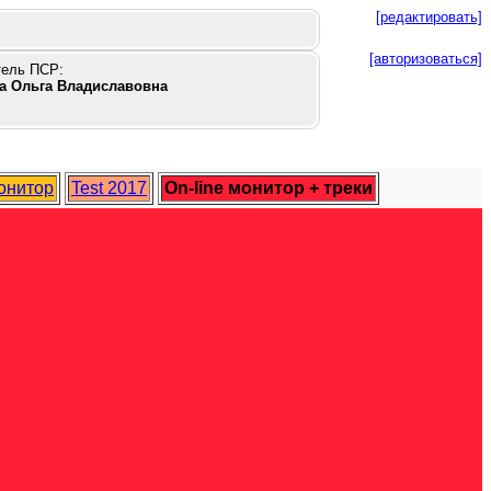
[редактировать]
[авторизоваться]
тель ПСР:
а Ольга Владиславовна
монитор
Test 2017
On-line монитор + треки