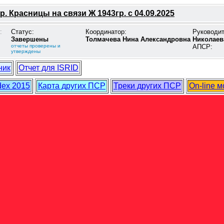
р. Красницы на связи Ж 1943гр. с 04.09.2025
:
Статус:
Координатор:
Руководи
Завершены
Толмачева Нина Александровна
Николаев
отчеты проверены и
АПСР:
утверждены
ник
Отчет для ISRID
dex 2015
Карта других ПСР
Треки других ПСР
On-line 