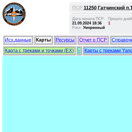
ПСР
11250
Гатчинский п.
Дата начала ПСР:
Прошло дней
21.09.2024 18:36
1
Риск:
Умеренный
Исх.данные
Карты
Ресурсы
Отчет о ПСР
Справоч
Карта с треками и точками (EX)
-
Карты с треками Yan