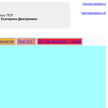
[редактировать]
[авторизоваться]
тель ПСР:
 Екатерина Дмитриевна
 монитор
Test 2017
On-line монитор + треки