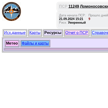
ПСР
11249
Ломоносовский
Дата начала ПСР:
Прошло дней
21.09.2024 15:21
9
Риск:
Умеренный
Исх.данные
Карты
Ресурсы
Отчет о ПСР
Справоч
Метео
Файлы и карты