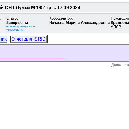
 СНТ Лужки М 1951гр. с 17.09.2024
:
Статус:
Координатор:
Руководи
Завершены
Нечаева Марина Александровна
Кривцова
отчеты проверены и
АПСР:
утверждены
ник
Отчет для ISRID
Дополнит