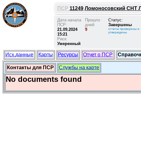
ПСР
11249
Ломоносовский СНТ Лу
Дата начала
Прошло
Статус:
ПСР:
дней:
Завершены
21.09.2024
9
отчеты проверены и
утверждены
15:21
Риск:
Умеренный
Исх.данные
Карты
Ресурсы
Отчет о ПСР
Справоч
Контакты для ПСР
Службы на карте
No documents found