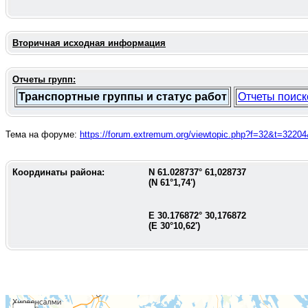
Вторичная исходная информация
Отчеты групп:
Транспортные группы и статус работ
Отчеты поиск
Тема на форуме:
https://forum.extremum.org/viewtopic.php?f=32&t=322
Координаты района:
N
61.028737
°
61,028737
(N
61°1,74'
)
E
30.176872
°
30,176872
(E
30°10,62'
)