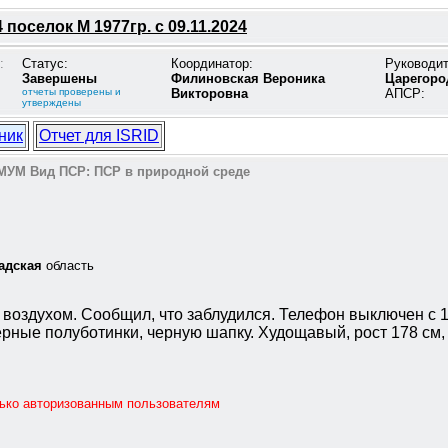
поселок М 1977гр. с 09.11.2024
:
Статус:
Координатор:
Руководи
Завершены
Филиновская Вероника
Царегоро
отчеты проверены и
Викторовна
АПСР:
утверждены
ник
Отчет для ISRID
МУМ
Вид ПСР:
ПСР в природной среде
адская
область
ь воздухом. Сообщил, что заблудился. Телефон выключен с 1
ерные полуботинки, черную шапку. Худощавый, рост 178 см,
лько авторизованным пользователям