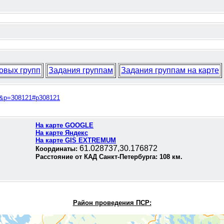
овых групп
Задания группам
Задания группам на карте
04&p=308121#p308121
На карте GOOGLE
На карте Яндекс
На карте GIS EXTREMUM
61.028737,30.176872
Координаты:
Расстояние от КАД Санкт-Петербурга:
108
км.
Район проведения П
СР: