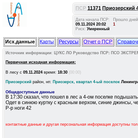
ПСР
11371
Приозерский 4 
Дата начала ПСР:
Прошло дней
09.11.2024 20:02
1
Риск:
Умеренный
Исх.данные
Карты
Ресурсы
Отчет о ПСР
Справоч
Источник информации
:
ЦУКС ЛО
Руководство ПСР:
ПСО ЭКСТРЕ
Первичная исходная информация:
В лесу c
09.11.2024
время:
18:30
(00:00)
Приозерский
район, нп:
Приозерск, квартал 4-ый поселок
Ленингр
Общедоступные данные
В 17:30 сказал, что пошел в лес а 4-ом поселке подышат
Одет в синюю куртку с красным верхом, синие джинсы, ч
Р-р ноги 42
контактные данные и другая персональная информация доступны то