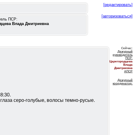
[редактировать]
[авторизоваться]
тель ПСР:
дцева Влада Дмитриевна
Сейчас:
Дежурный
руководитель
ПС
Р:
Царегородцева
Влада
Дмитриевна
АПСР
Дежурный
координатор
:
8:30.
 глаза серо-голубые, волосы темно-русые.