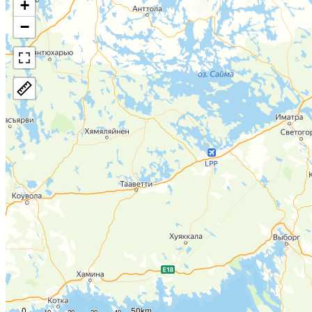
+
−
0
50km