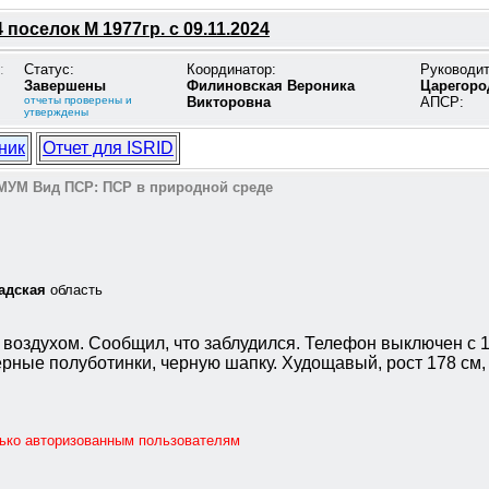
поселок М 1977гр. с 09.11.2024
:
Статус:
Координатор:
Руководи
Завершены
Филиновская Вероника
Царегоро
отчеты проверены и
Викторовна
АПСР:
утверждены
ник
Отчет для ISRID
МУМ
Вид ПСР:
ПСР в природной среде
адская
область
ь воздухом. Сообщил, что заблудился. Телефон выключен с 1
ерные полуботинки, черную шапку. Худощавый, рост 178 см,
лько авторизованным пользователям