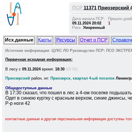
ПСР
11371
Приозерский 4 
Дата начала ПСР:
Прошло дней
09.11.2024 20:02
1
Риск:
Умеренный
Исх.данные
Карты
Ресурсы
Отчет о ПСР
Справоч
Источник информации
:
ЦУКС ЛО
Руководство ПСР:
ПСО ЭКСТРЕ
Первичная исходная информация:
В лесу c
09.11.2024
время:
18:30
(00:00)
Приозерский
район, нп:
Приозерск, квартал 4-ый поселок
Ленингр
Общедоступные данные
В 17:30 сказал, что пошел в лес а 4-ом поселке подышат
Одет в синюю куртку с красным верхом, синие джинсы, ч
Р-р ноги 42
контактные данные и другая персональная информация доступны то