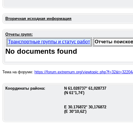
Вторичная исходная информация
Отчеты групп:
Транспортные группы и статус работ
Отчеты поиско
No documents found
Тема на форуме:
https://forum.extremum.org/viewtopic.php?f=32&t=322
Координаты района:
N
61.028737
°
61,028737
(N
61°1,74'
)
E
30.176872
°
30,176872
(E
30°10,62'
)