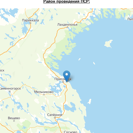
Район проведения П
СР: