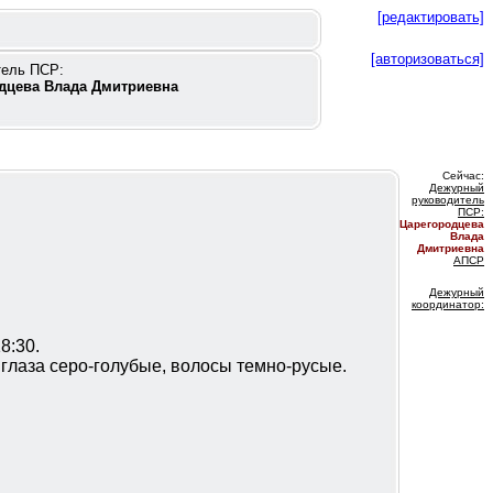
[редактировать]
[авторизоваться]
тель ПСР:
дцева Влада Дмитриевна
Сейчас:
Дежурный
руководитель
ПС
Р:
Царегородцева
Влада
Дмитриевна
АПСР
Дежурный
координатор
:
8:30.
 глаза серо-голубые, волосы темно-русые.