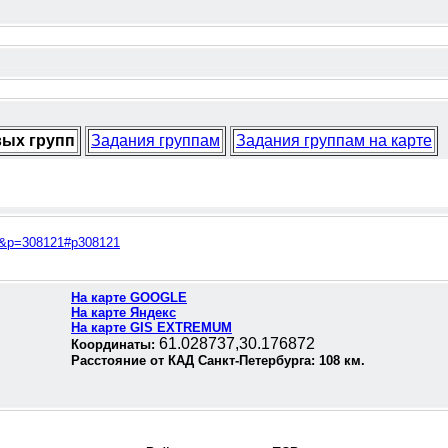
вых групп
Задания группам
Задания группам на карте
04&p=308121#p308121
На карте GOOGLE
На карте Яндекс
На карте GIS EXTREMUM
61.028737,30.176872
Координаты:
Расстояние от КАД Санкт-Петербурга:
108
км.