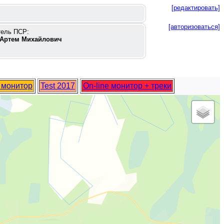
[редактировать]
[авторизоваться]
тель ПСР:
Артем Михайлович
e монитор
Test 2017
On-line монитор + треки