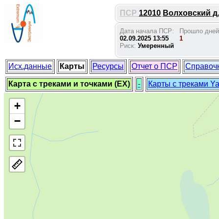
ПСР
12010
Волховский д.
Дата начала ПСР:
Прошло дней
02.09.2025 13:55
1
Риск:
Умеренный
Исх.данные
Карты
Ресурсы
Отчет о ПСР
Справоч
Карта с треками и точками (EX)
-
Карты с треками Y
+
−