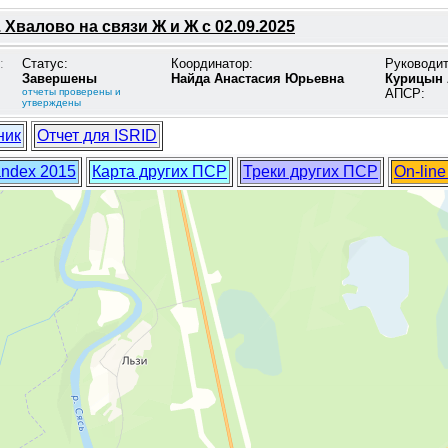
 Хвалово на связи Ж и Ж с 02.09.2025
:
Статус:
Координатор:
Руководи
Завершены
Найда Анастасия Юрьевна
Курицын 
отчеты проверены и
АПСР:
утверждены
ник
Отчет для ISRID
andex 2015
Карта других ПСР
Треки других ПСР
On-lin