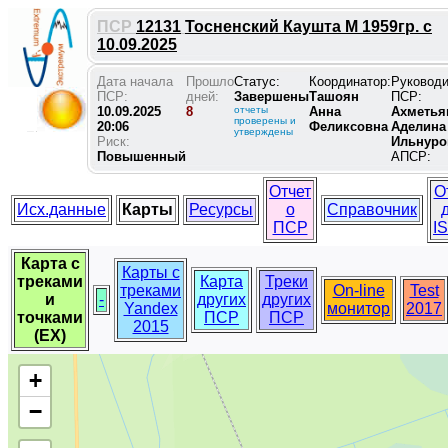
ПСР
12131
Тосненский Каушта М 1959гр. с
10.09.2025
Дата начала
Прошло
Статус:
Координатор:
Руковод
ПСР:
дней:
Завершены
Ташоян
ПСР:
10.09.2025
8
отчеты
Анна
Ахметья
проверены и
20:06
Феликсовна
Аделина
утверждены
Риск:
Ильнуро
Повышенный
АПСР:
Отчет
О
Исх.данные
Карты
Ресурсы
о
Справочник
ПСР
I
Карта с
Карты с
треками
Карта
Треки
треками
On-line
Test
и
-
других
других
Yandex
монитор
2017
точками
ПСР
ПСР
2015
(EX)
+
−