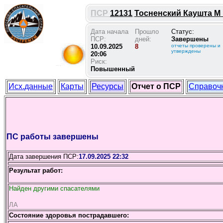
ПСР
12131
Тосненский Каушта М 1
Дата начала
Прошло
Статус:
ПСР:
дней:
Завершены
10.09.2025
8
отчеты проверены и
утверждены
20:06
Риск:
Повышенный
Исх.данные
Карты
Ресурсы
Отчет о ПСР
Справоч
ПС работы завершены
Дата завершения ПСР:
17.09.2025 22:32
Результат работ:
Найден другими спасателями
ЛА
Состояние здоровья пострадавшего: