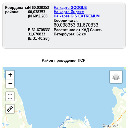
Координаты
N
60.038353
°
На карте GOOGLE
района:
60,038353
На карте Яндекс
(N
60°2,28'
)
На карте GIS EXTREMUM
Координаты:
60.038353,31.670833
E
31.670833
°
Расстояние от КАД Санкт-
31,670833
Петербурга:
62
км.
(E
31°40,26'
)
Район проведения П
СР:
+
−