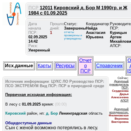
ПСР
12011
Кировский д. Бор М 1990гр. и Ж
1984 с 01.09.2025
Дата
Прошло
Статус:
Координатор:
Руководите
начала
дней:
Завершены
Найда
ПСР:
ПСР:
1
отчеты
Анастасия
Курицын
проверены и
02.09.2025
Юрьевна
Артем
утверждены
14:42
Михайлов
Риск:
АПСР:
Умеренный
Отчет
О
Исх.данные
Карты
Ресурсы
о
Справочник
ПСР
I
Сейчас:
Источник информации
:
ЦУКС ЛО
Руководство ПСР:
Дежурный
руководитель
ПСО ЭКСТРЕМУМ
Вид ПСР:
ПСР в природной среде
ПС
Р:
Сердюкова
Первичная исходная информация:
Дарья
Алексеевна
АПСР
В лесу c
01.09.2025
время:
(00:00)
Дежурный
координатор
:
Кировский
район, нп:
д. Бор
Ленинградская
область
Филиновская
Вероника
Викторовна
Общедоступные данные
Сын с женой возможно потерялись в лесу.