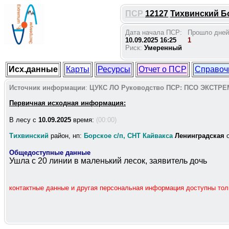
ПСР
12127
Тихвинский Бо
Дата начала ПСР:
Прошло дней
10.09.2025 16:25
1
Риск:
Умеренный
Исх.данные
Карты
Ресурсы
Отчет о ПСР
Справоч
Источник информации
:
ЦУКС ЛО
Руководство ПСР:
ПСО ЭКСТРЕ
Первичная исходная информация:
В лесу c
10.09.2025
время:
(00:00)
Тихвинский
район, нп:
Борское с/п, СНТ Кайвакса
Ленинградская
о
Общедоступные данные
Ушла с 20 линии в маленький лесок, заявитель дочь
контактные данные и другая персональная информация доступны то