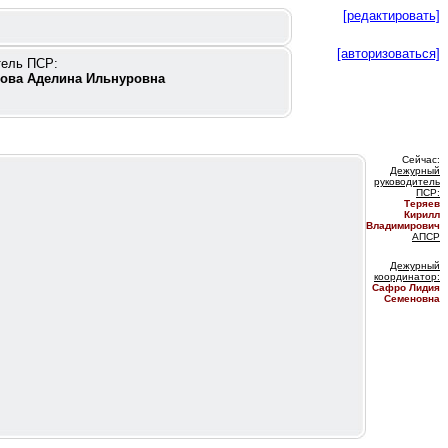
[редактировать]
[авторизоваться]
тель ПСР:
ова Аделина Ильнуровна
Сейчас:
Дежурный
руководитель
ПС
Р:
Теряев
Кирилл
Владимирович
АПСР
Дежурный
координатор
:
Сафро Лидия
Семеновна