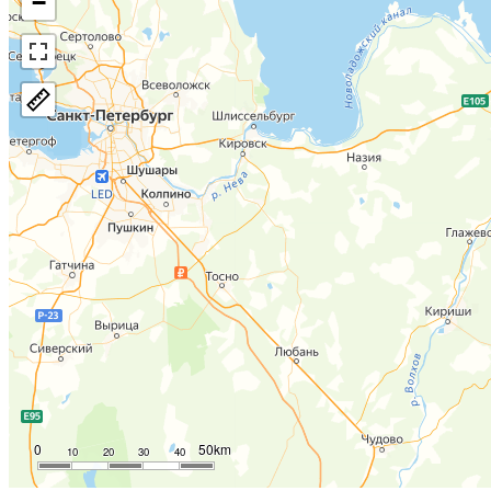
−
0
50km
10
20
30
40