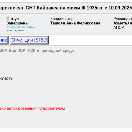
рское с/п, СНТ Кайвакса на связи Ж 1935гр. с 10.09.2025
:
Статус:
Координатор:
Руководи
Завершены
Ташоян Анна Феликсовна
Ахметьян
отчеты проверены и
АПСР:
утверждены
ник
Отчет для ISRID
МУМ
Вид ПСР:
ПСР в природной среде
бласть
лько авторизованным пользователям