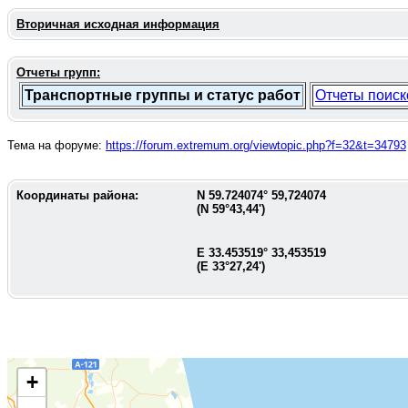
Вторичная исходная информация
Отчеты групп:
Транспортные группы и статус работ
Отчеты поиск
Тема на форуме:
https://forum.extremum.org/viewtopic.php?f=32&t=34793
Координаты района:
N
59.724074
°
59,724074
(N
59°43,44'
)
E
33.453519
°
33,453519
(E
33°27,24'
)
+