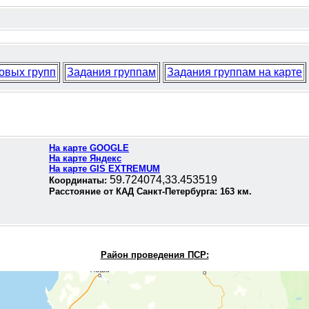
овых групп
Задания группам
Задания группам на карте
На карте GOOGLE
На карте Яндекс
На карте GIS EXTREMUM
59.724074,33.453519
Координаты:
Расстояние от КАД Санкт-Петербурга:
163
км.
Район проведения П
СР: