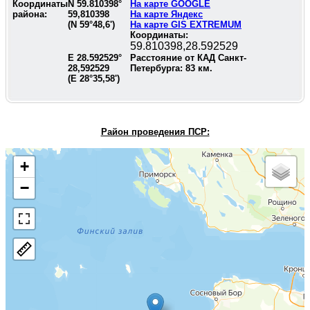
Координаты
N
59.810398
°
На карте GOOGLE
района:
59,810398
На карте Яндекс
(N
59°48,6'
)
На карте GIS EXTREMUM
Координаты:
59.810398,28.592529
E
28.592529
°
Расстояние от КАД Санкт-
28,592529
Петербурга:
83
км.
(E
28°35,58'
)
Район проведения П
СР:
+
−