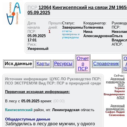
ПСР
12064
Кингисеппский на связи 2М 1965г
05.09.2025
Дата
Прошло
Статус:
Координатор:
Руковод
начала
дней:
Завершены
Толмачева
ПСР:
ПСР:
1
отчеты
Нина
Николае
проверены и
05.09.2025
Александровна
Ольга
утверждены
17:01
Владис
Риск:
АПСР:
Умеренный
Отчет
О
Исх.данные
Карты
Ресурсы
о
Справочник
ПСР
I
Сейчас:
Источник информации
:
ЦУКС ЛО
Руководство ПСР:
Дежурный
руководитель
ПСО ЭКСТРЕМУМ
Вид ПСР:
ПСР в природной среде
ПС
Р:
Теряев
Первичная исходная информация:
Кирилл
Владимирович
АПСР
В лесу c
05.09.2025
время:
(00:00)
Дежурный
координатор
:
Кингисеппский
район, нп:
Ленинградская
область
Сафро Лидия
Семеновна
Общедоступные данные
Заблудились в лесу двое мужчин, у одного