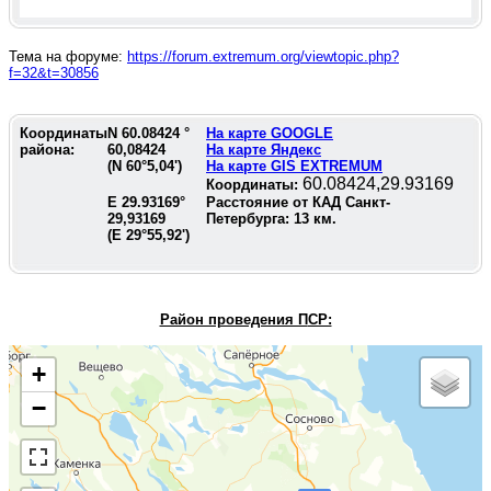
Тема на форуме:
https://forum.extremum.org/viewtopic.php?
f=32&t=30856
Координаты
N
60.08424
°
На карте GOOGLE
района:
60,08424
На карте Яндекс
(N
60°5,04'
)
На карте GIS EXTREMUM
60.08424,29.93169
Координаты:
E
29.93169
°
Расстояние от КАД Санкт-
29,93169
Петербурга:
13
км.
(E
29°55,92'
)
Район проведения П
СР:
+
−