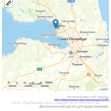
0
50km
10
20
30
40
Leaflet
Постоянный адрес этой страницы:
https://www.extremum.spb.ru/ex/psrnum1/11382
Автор:
Olga Nikolaeva
Дата создания:
04.12.2024 16:27:46
Дополнительный доступ для редактирования: