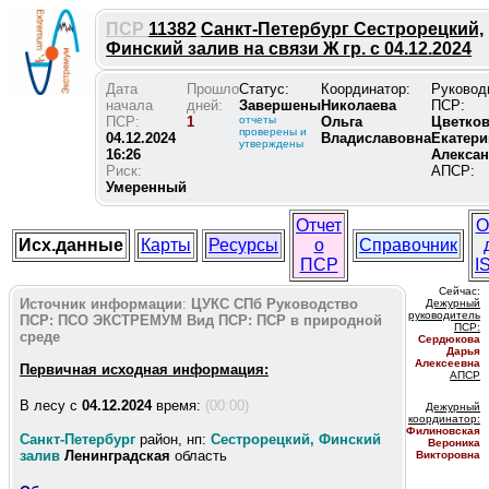
ПСР
11382
Санкт-Петербург Сестрорецкий,
Финский залив на связи Ж гр. с 04.12.2024
Дата
Прошло
Статус:
Координатор:
Руковод
начала
дней:
Завершены
Николаева
ПСР:
ПСР:
1
отчеты
Ольга
Цветко
проверены и
04.12.2024
Владиславовна
Екатери
утверждены
16:26
Алекса
Риск:
АПСР:
Умеренный
Отчет
О
Исх.данные
Карты
Ресурсы
о
Справочник
ПСР
I
Сейчас:
Источник информации
:
ЦУКС СПб
Руководство
Дежурный
руководитель
ПСР:
ПСО ЭКСТРЕМУМ
Вид ПСР:
ПСР в природной
ПС
Р:
среде
Сердюкова
Дарья
Алексеевна
Первичная исходная информация:
АПСР
В лесу c
04.12.2024
время:
(00:00)
Дежурный
координатор
:
Филиновская
Санкт-Петербург
район, нп:
Сестрорецкий, Финский
Вероника
залив
Ленинградская
область
Викторовна