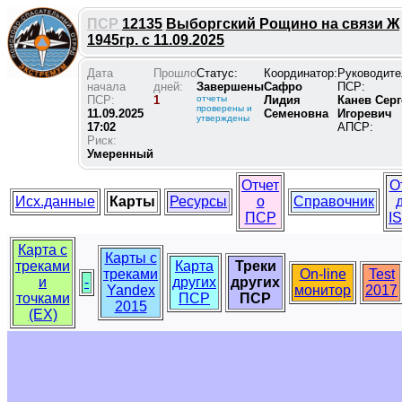
ПСР
12135
Выборгский Рощино на связи Ж
1945гр. с 11.09.2025
Дата
Прошло
Статус:
Координатор:
Руководите
начала
дней:
Завершены
Сафро
ПСР:
ПСР:
1
отчеты
Лидия
Канев Серг
проверены и
11.09.2025
Семеновна
Игоревич
утверждены
17:02
АПСР:
Риск:
Умеренный
Отчет
О
Исх.данные
Карты
Ресурсы
о
Справочник
ПСР
I
Карта с
Карты с
треками
Карта
Треки
треками
On-line
Test
и
-
других
других
Yandex
монитор
2017
точками
ПСР
ПСР
2015
(EX)