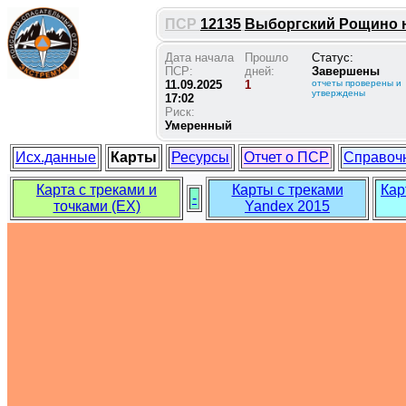
ПСР
12135
Выборгский Рощино на
Дата начала
Прошло
Статус:
ПСР:
дней:
Завершены
11.09.2025
1
отчеты проверены и
утверждены
17:02
Риск:
Умеренный
Исх.данные
Карты
Ресурсы
Отчет о ПСР
Справоч
Карта с треками и
Карты с треками
Кар
-
точками (EX)
Yandex 2015