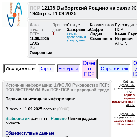
ПСР
12135
Выборгский Рощино на связи Ж
1945гр. с 11.09.2025
Дата
Прошло
Статус:
Координатор:
Руководите
начала
дней:
Завершены
Сафро
ПСР:
ПСР:
1
отчеты
Лидия
Канев Серг
проверены и
11.09.2025
Семеновна
Игоревич
утверждены
17:02
АПСР:
Риск:
Умеренный
Отчет
О
Исх.данные
Карты
Ресурсы
о
Справочник
ПСР
I
Сейчас:
Источник информации
:
ЦУКС ЛО
Руководство ПСР:
Дежурный
руководитель
ПСО ЭКСТРЕМУМ
Вид ПСР:
ПСР в природной среде
ПС
Р:
Теряев
Первичная исходная информация:
Кирилл
Владимирович
АПСР
В лесу c
11.09.2025
время:
(00:00)
Дежурный
координатор
:
Выборгский
район, нп:
Рощино
Ленинградская
Сафро Лидия
область
Семеновна
Общедоступные данные