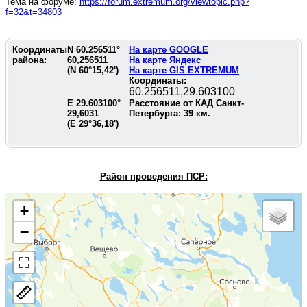
Тема на форуме:
https://forum.extremum.org/viewtopic.php?
f=32&t=34803
Координаты
N
60.256511
°
На карте GOOGLE
района:
60,256511
На карте Яндекс
(N
60°15,42'
)
На карте GIS EXTREMUM
Координаты:
60.256511,29.603100
E
29.603100
°
Расстояние от КАД Санкт-
29,6031
Петербурга:
39
км.
(E
29°36,18'
)
Район проведения П
СР:
+
−