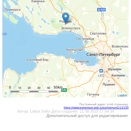
0
50km
10
20
30
40
Leaflet
Постоянный адрес этой страницы:
https://www.extremum.spb.ru/ex/psrnum1/12135
Автор:
Lidiya Safro
Дата создания:
11.09.2025 17:04:34
Дополнительный доступ для редактирования: