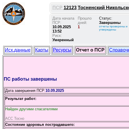
ПСР
12123
Тосненский Никольское
Дата начала
Прошло
Статус:
ПСР:
дней:
Завершены
10.09.2025
1
отчеты проверены и
утверждены
13:52
Риск:
Умеренный
Исх.данные
Карты
Ресурсы
Отчет о ПСР
Справоч
ПС работы завершены
Дата завершения ПСР:
10.09.2025
Результат работ:
Найден другими спасателями
АСС Тосно
Состояние здоровья пострадавшего: