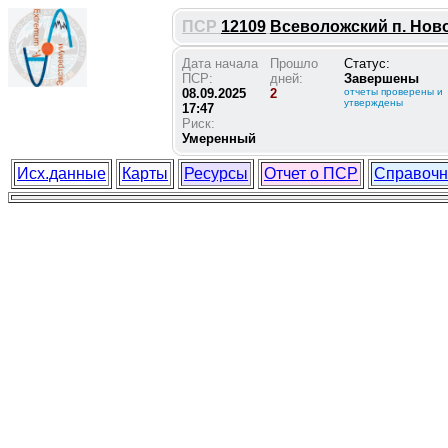
ПСР
12109
Всеволожский п. Ново
Дата начала
Прошло
Статус:
ПСР:
дней:
Завершены
08.09.2025
2
отчеты проверены и
утверждены
17:47
Риск:
Умеренный
Исх.данные
Карты
Ресурсы
Отчет о ПСР
Справочн