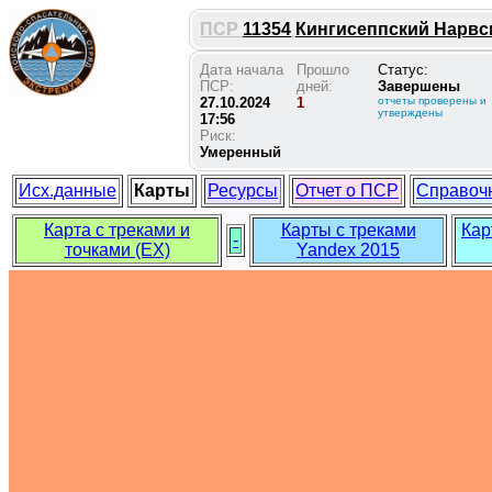
ПСР
11354
Кингисеппский Нарвск
Дата начала
Прошло
Статус:
ПСР:
дней:
Завершены
27.10.2024
1
отчеты проверены и
утверждены
17:56
Риск:
Умеренный
Исх.данные
Карты
Ресурсы
Отчет о ПСР
Справоч
Карта с треками и
Карты с треками
Кар
-
точками (EX)
Yandex 2015