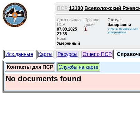
ПСР
12100
Всеволожский Ржевски
Дата начала
Прошло
Статус:
ПСР:
дней:
Завершены
07.09.2025
1
отчеты проверены и
утверждены
21:38
Риск:
Умеренный
Исх.данные
Карты
Ресурсы
Отчет о ПСР
Справоч
Контакты для ПСР
Службы на карте
No documents found