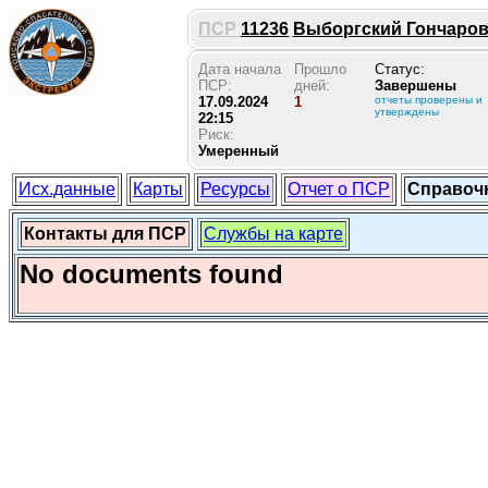
ПСР
11236
Выборгский Гончарово 
Дата начала
Прошло
Статус:
ПСР:
дней:
Завершены
17.09.2024
1
отчеты проверены и
утверждены
22:15
Риск:
Умеренный
Исх.данные
Карты
Ресурсы
Отчет о ПСР
Справоч
Контакты для ПСР
Службы на карте
No documents found