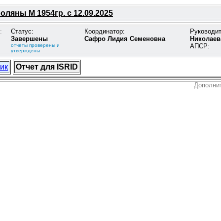
ляны М 1954гр. с 12.09.2025
:
Статус:
Координатор:
Руководи
Завершены
Сафро Лидия Семеновна
Николаев
отчеты проверены и
АПСР:
утверждены
ик
Отчет для ISRID
Дополни