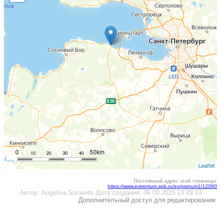
0
50km
10
20
30
40
Leaflet
Постоянный адрес этой страницы:
https://www.extremum.spb.ru/ex/psrnum1/12080
Автор:
Angelina Sorovets
Дата создания:
06.09.2025 13:48:13
Дополнительный доступ для редактирования: