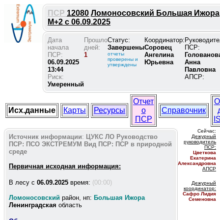
ПСР
12080
Ломоносовский Большая Ижора
М+2 с 06.09.2025
Дата
Прошло
Статус:
Координатор:
Руководите
начала
дней:
Завершены
Соровец
ПСР:
ПСР:
1
отчеты
Ангелина
Голованов
проверены и
06.09.2025
Юрьевна
Анна
утверждены
13:44
Павловна
Риск:
АПСР:
Умеренный
Отчет
О
Исх.данные
Карты
Ресурсы
о
Справочник
ПСР
I
Сейчас:
Источник информации
:
ЦУКС ЛО
Руководство
Дежурный
руководитель
ПСР:
ПСО ЭКСТРЕМУМ
Вид ПСР:
ПСР в природной
ПС
Р:
среде
Цветкова
Екатерина
Александровна
Первичная исходная информация:
АПСР
В лесу c
06.09.2025
время:
(00:00)
Дежурный
координатор
:
Сафро Лидия
Ломоносовский
район, нп:
Большая Ижора
Семеновна
Ленинградская
область