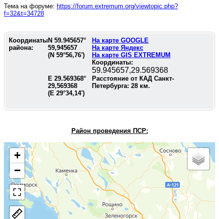
Тема на форуме:
https://forum.extremum.org/viewtopic.php?
f=32&t=34728
Координаты
N
59.945657
°
На карте GOOGLE
района:
59,945657
На карте Яндекс
(N
59°56,76'
)
На карте GIS EXTREMUM
Координаты:
59.945657,29.569368
E
29.569368
°
Расстояние от КАД Санкт-
29,569368
Петербурга:
28
км.
(E
29°34,14'
)
Район проведения П
СР:
+
−