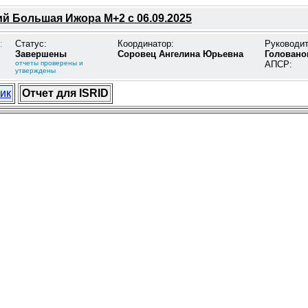
й Большая Ижора М+2 с 06.09.2025
:
Статус:
Координатор:
Руководи
Завершены
Соровец Ангелина Юрьевна
Головано
отчеты проверены и
АПСР:
утверждены
ик
Отчет для ISRID