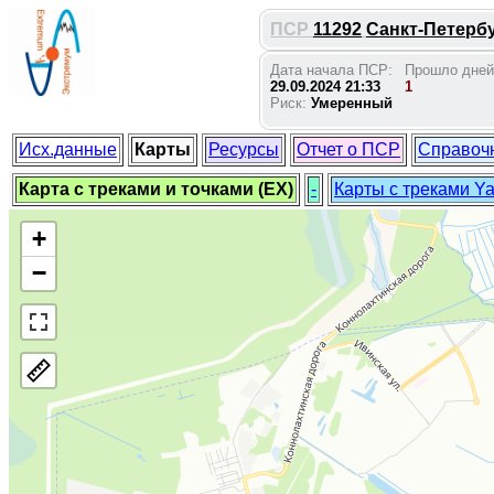
ПСР
11292
Санкт-Петербу
Дата начала ПСР:
Прошло дней
29.09.2024 21:33
1
Риск:
Умеренный
Исх.данные
Карты
Ресурсы
Отчет о ПСР
Справоч
Карта с треками и точками (EX)
-
Карты с треками Y
+
−