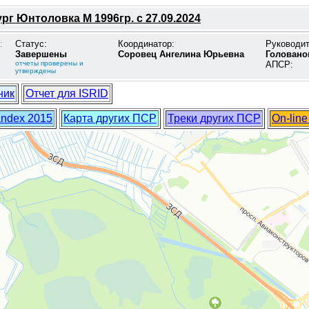
рг Юнтоловка М 1996гр. с 27.09.2024
:
Статус:
Координатор:
Руководи
Завершены
Соровец Ангелина Юрьевна
Головано
отчеты проверены и
АПСР:
утверждены
ник
Отчет для ISRID
andex 2015
Карта других ПСР
Треки других ПСР
On-lin