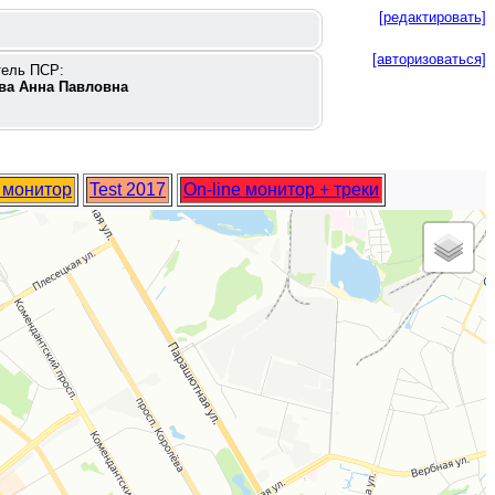
[редактировать]
[авторизоваться]
тель ПСР:
ва Анна Павловна
e монитор
Test 2017
On-line монитор + треки