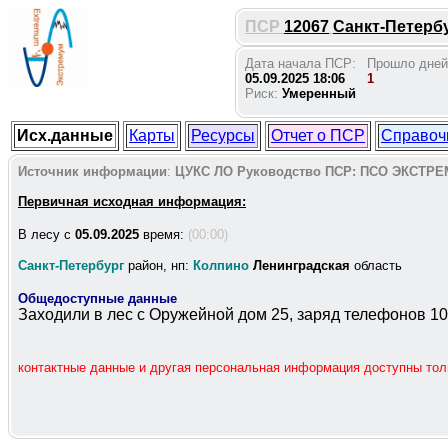
ПСР
12067
Санкт-Петербу
Дата начала ПСР:
Прошло дней
05.09.2025 18:06
1
Риск:
Умеренный
Исх.данные
Карты
Ресурсы
Отчет о ПСР
Справоч
Источник информации
:
ЦУКС ЛО
Руководство ПСР:
ПСО ЭКСТРЕ
Первичная исходная информация:
В лесу c
05.09.2025
время:
(00:00)
Санкт-Петербург
район, нп:
Колпино
Ленинградская
область
Общедоступные данные
Заходили в лес с Оружейной дом 25, заряд телефонов 1
контактные данные и другая персональная информация доступны то