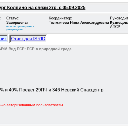
рг Колпино на связи 2гр. с 05.09.2025
:
Статус:
Координатор:
Руководи
Завершены
Толмачева Нина Александровна
Кузнецов
отчеты проверены и
АПСР:
утверждены
ник
Отчет для ISRID
МУМ
Вид ПСР:
ПСР в природной среде
0% и 40% Поедет 29ПЧ и 346 Невский Спасцентр
лько авторизованным пользователям