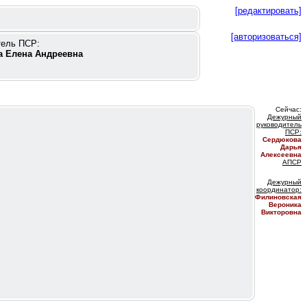
[редактировать]
[авторизоваться]
тель ПСР:
а Елена Андреевна
Сейчас:
Дежурный
руководитель
ПС
Р:
Сердюкова
Дарья
Алексеевна
АПСР
Дежурный
координатор
:
Филиновская
Вероника
Викторовна