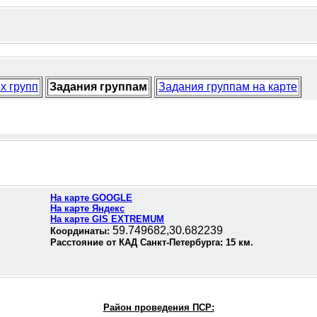
х групп
Задания группам
Задания группам на карте
На карте GOOGLE
На карте Яндекс
На карте GIS EXTREMUM
59.749682,30.682239
Координаты:
Расстояние от КАД Санкт-Петербурга:
15
км.
Район проведения П
СР: