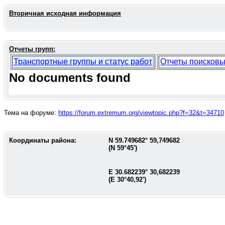
Вторичная исходная информация
Отчеты групп:
Транспортные группы и статус работ
Отчеты поисковы
No documents found
Тема на форуме:
https://forum.extremum.org/viewtopic.php?f=32&t=34710
Координаты района:
N
59.749682
°
59,749682
(N
59°45'
)
E
30.682239
°
30,682239
(E
30°40,92'
)