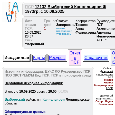
ПСР
12132
Выборгский Каннельярви Ж
1973гр. с 10.09.2025
Дата
Прошло
Статус:
Координатор:
Руководите
начала
дней:
Завершены
Ташоян
ПСР:
ПСР:
1
отчеты
Анна
Ахметьяно
проверены и
10.09.2025
Феликсовна
Аделина
утверждены
20:37
Ильнуровн
Риск:
АПСР:
Умеренный
Отчет
О
Исх.данные
Карты
Ресурсы
о
Справочник
ПСР
I
Сейчас:
Источник информации
:
ЦУКС ЛО
Руководство ПСР:
Дежурный
руководитель
ПСО ЭКСТРЕМУМ
Вид ПСР:
ПСР в природной среде
ПС
Р:
Теряев
Первичная исходная информация:
Кирилл
Владимирович
АПСР
В лесу c
10.09.2025
время:
20:00
(00:00)
Дежурный
координатор
:
Выборгский
район, нп:
Каннельярви
Ленинградская
Сафро Лидия
область
Семеновна
Общедоступные данные