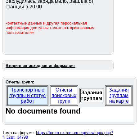
Заблудилась, заряда мало. Зашлла от
станции в 20.00
контактные данные и другая персональная
информация доступны только авторизованным
пользователям
Вторичная исходная информация
Отчеты групп:
Транспортные
Отчеты
Задания
Задания
группы и статус
поисковых
группам
группам
работ
групп
на карте
No documents found
Тема на форуме:
https://forum.extremum.org/viewtopic.php?
f=32&t=34798