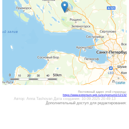
0
50km
10
20
30
40
Leaflet
Постоянный адрес этой страницы:
https://www.extremum.spb.ru/ex/psrnum1/12132
Автор:
Anna Tashoyan
Дата создания:
10.09.2025 20:49:13
Дополнительный доступ для редактирования: