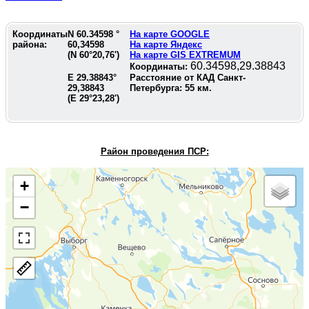
Координаты
N
60.34598
°
На карте GOOGLE
района:
60,34598
На карте Яндекс
(N
60°20,76'
)
На карте GIS EXTREMUM
60.34598,29.38843
Координаты:
E
29.38843
°
Расстояние от КАД Санкт-
29,38843
Петербурга:
55
км.
(E
29°23,28'
)
Район проведения П
СР:
+
−