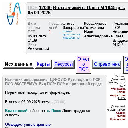
ПСР
12060
Волховский с. Паша М 1945гр. с
05.09.2025
Дата
Прошло
Статус:
Координатор:
Руковод
начала
дней:
Завершены
Толмачева
ПСР:
ПСР:
1
отчеты
Нина
Николае
проверены и
05.09.2025
Александровна
Ольга
утверждены
14:39
Владис
Риск:
АПСР:
Умеренный
Отчет
О
Исх.данные
Карты
Ресурсы
о
Справочник
ПСР
I
Сейчас:
Источник информации
:
ЦУКС ЛО
Руководство ПСР:
Дежурный
руководитель
ПСО ЭКСТРЕМУМ
Вид ПСР:
ПСР в природной среде
ПС
Р:
Кузнецова
Первичная исходная информация:
Елена
Андреевна
АПСР
В лесу c
05.09.2025
время:
(00:00)
Дежурный
координатор
:
Волховский
район, нп:
с. Паша
Ленинградская
Сафро
область
Лидия
Семеновна
Общедоступные данные