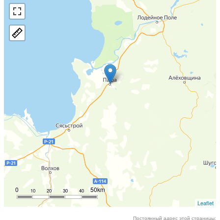
0
50km
10
20
30
40
Leaflet
Постоянный адрес этой страницы: