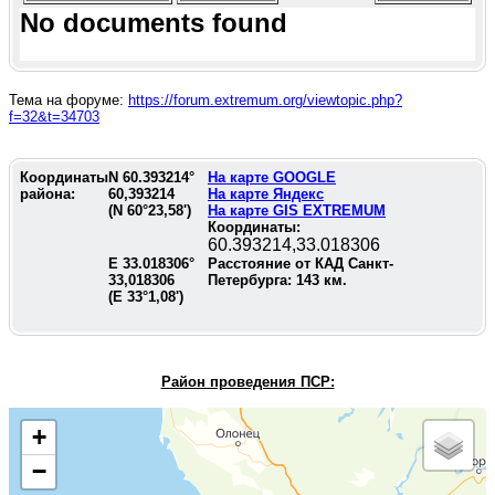
No documents found
Тема на форуме:
https://forum.extremum.org/viewtopic.php?
f=32&t=34703
Координаты
N
60.393214
°
На карте GOOGLE
района:
60,393214
На карте Яндекс
(N
60°23,58'
)
На карте GIS EXTREMUM
Координаты:
60.393214,33.018306
E
33.018306
°
Расстояние от КАД Санкт-
33,018306
Петербурга:
143
км.
(E
33°1,08'
)
Район проведения П
СР:
+
−