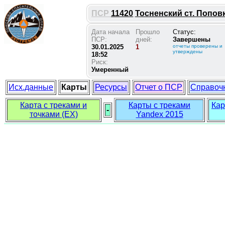
ПСР
11420
Тосненский ст. Поповка
Дата начала
Прошло
Статус:
ПСР:
дней:
Завершены
30.01.2025
1
отчеты проверены и
утверждены
18:52
Риск:
Умеренный
Исх.данные
Карты
Ресурсы
Отчет о ПСР
Справоч
Карта с треками и
Карты с треками
Кар
-
точками (EX)
Yandex 2015