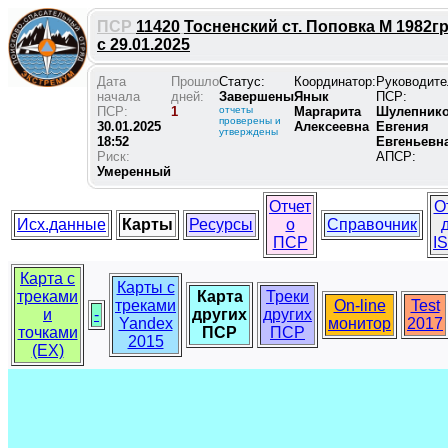
ПСР
11420
Тосненский ст. Поповка М 1982гр
с 29.01.2025
Дата
Прошло
Статус:
Координатор:
Руководите
начала
дней:
Завершены
Янык
ПСР:
ПСР:
1
отчеты
Маргарита
Шулепник
проверены и
30.01.2025
Алексеевна
Евгения
утверждены
18:52
Евгеньевн
Риск:
АПСР:
Умеренный
Отчет
О
Исх.данные
Карты
Ресурсы
о
Справочник
ПСР
I
Карта с
Карты с
треками
Карта
Треки
треками
On-line
Test
и
-
других
других
Yandex
монитор
2017
точками
ПСР
ПСР
2015
(EX)