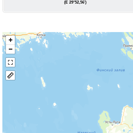
(E
29°52,56'
)
+
−