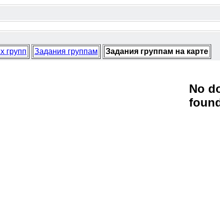
х групп
Задания группам
Задания группам на карте
No d
foun