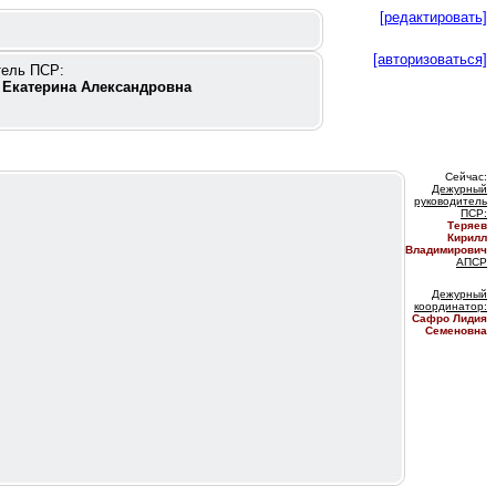
[редактировать]
[авторизоваться]
тель ПСР:
 Екатерина Александровна
Сейчас:
Дежурный
руководитель
ПС
Р:
Теряев
Кирилл
Владимирович
АПСР
Дежурный
координатор
:
Сафро Лидия
Семеновна