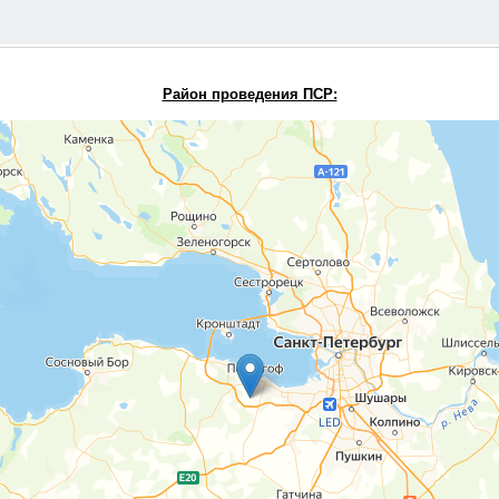
Район проведения П
СР: