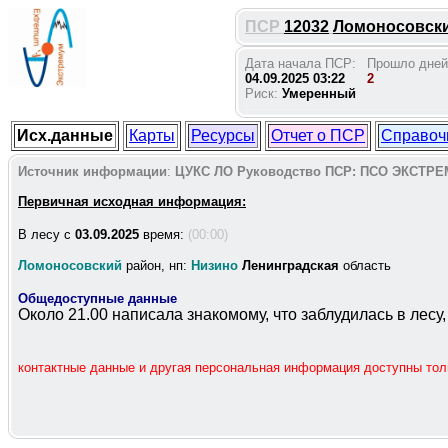
ПСР
12032
Ломоносовский
Дата начала ПСР:
Прошло дней
04.09.2025 03:22
2
Риск:
Умеренный
Исх.данные
Карты
Ресурсы
Отчет о ПСР
Справоч
Источник информации
:
ЦУКС ЛО
Руководство ПСР:
ПСО ЭКСТРЕ
Первичная исходная информация:
В лесу c
03.09.2025
время:
(00:00)
Ломоносовский
район, нп:
Низино
Ленинградская
область
Общедоступные данные
Около 21.00 написала знакомому, что заблудилась в лесу,
контактные данные и другая персональная информация доступны то