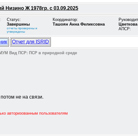
 Низино Ж 1978гр. с 03.09.2025
:
Статус:
Координатор:
Руководи
Завершены
Ташоян Анна Феликсовна
Цветкова
отчеты проверены и
АПСР:
утверждены
ник
Отчет для ISRID
МУМ
Вид ПСР:
ПСР в природной среде
 потом не на связи.
лько авторизованным пользователям