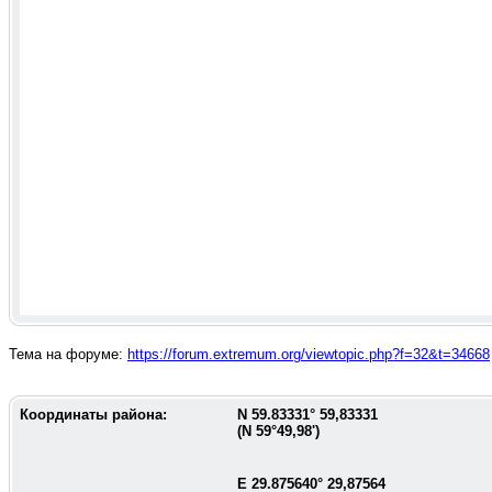
Тема на форуме:
https://forum.extremum.org/viewtopic.php?f=32&t=34668
Координаты района:
N
59.83331
°
59,83331
(N
59°49,98'
)
E
29.875640
°
29,87564