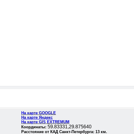
На карте GOOGLE
На карте Яндекс
На карте GIS EXTREMUM
59.83331,29.875640
Координаты:
Расстояние от КАД Санкт-Петербурга:
13
км.