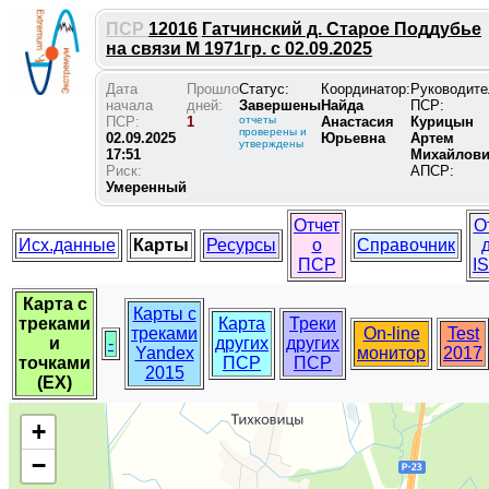
ПСР
12016
Гатчинский д. Старое Поддубье
на связи М 1971гр. с 02.09.2025
Дата
Прошло
Статус:
Координатор:
Руководите
начала
дней:
Завершены
Найда
ПСР:
ПСР:
1
отчеты
Анастасия
Курицын
проверены и
02.09.2025
Юрьевна
Артем
утверждены
17:51
Михайлов
Риск:
АПСР:
Умеренный
Отчет
О
Исх.данные
Карты
Ресурсы
о
Справочник
ПСР
I
Карта с
Карты с
треками
Карта
Треки
треками
On-line
Test
и
-
других
других
Yandex
монитор
2017
точками
ПСР
ПСР
2015
(EX)
+
−