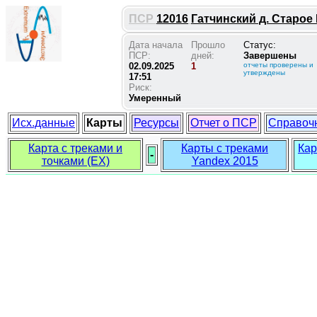
ПСР
12016
Гатчинский д. Старое 
Дата начала
Прошло
Статус:
ПСР:
дней:
Завершены
02.09.2025
1
отчеты проверены и
утверждены
17:51
Риск:
Умеренный
Исх.данные
Карты
Ресурсы
Отчет о ПСР
Справоч
Карта с треками и
Карты с треками
Кар
-
точками (EX)
Yandex 2015