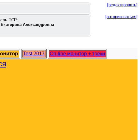
[редактировать]
[авторизоваться]
тель ПСР:
 Екатерина Александровна
монитор
Test 2017
On-line монитор + треки
ся