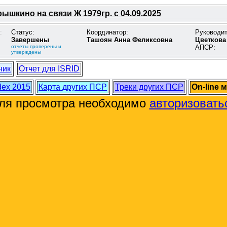
ышкино на связи Ж 1979гр. с 04.09.2025
:
Статус:
Координатор:
Руководи
Завершены
Ташоян Анна Феликсовна
Цветкова
отчеты проверены и
АПСР:
утверждены
ник
Отчет для ISRID
dex 2015
Карта других ПСР
Треки других ПСР
On-line 
ля просмотра необходимо
авторизовать