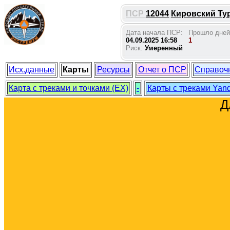
ПСР
12044
Кировский Тур
Дата начала ПСР:
Прошло дней
04.09.2025 16:58
1
Риск:
Умеренный
Исх.данные
Карты
Ресурсы
Отчет о ПСР
Справоч
Карта с треками и точками (EX)
-
Карты с треками Yan
Д