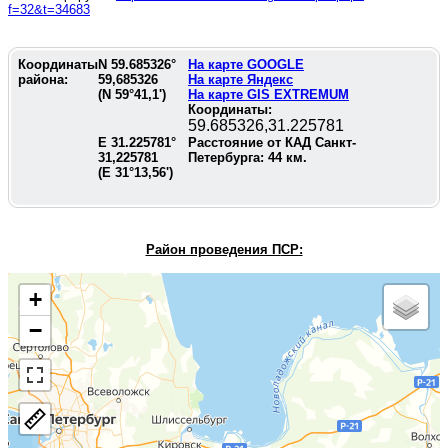
f=32&t=34683
Координаты
N
59.685326
°
На карте GOOGLE
района:
59,685326
На карте Яндекс
(N
59°41,1'
)
На карте GIS EXTREMUM
Координаты:
59.685326,31.225781
E
31.225781
°
Расстояние от КАД Санкт-
31,225781
Петербурга:
44
км.
(E
31°13,56'
)
Район проведения П
СР:
+
−