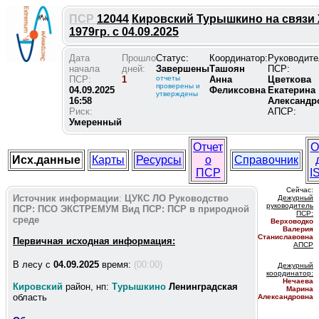
ПСР
12044
Кировский Турышкино на связи
1979гр. с 04.09.2025
Дата
Прошло
Статус:
Координатор:
Руководите
начала
дней:
Завершены
Ташоян
ПСР:
ПСР:
1
отчеты
Анна
Цветкова
проверены и
04.09.2025
Феликсовна
Екатерина
утверждены
16:58
Александр
Риск:
АПСР:
Умеренный
Отчет
О
Исх.данные
Карты
Ресурсы
о
Справочник
ПСР
I
Сейчас:
Источник информации
:
ЦУКС ЛО
Руководство
Дежурный
руководитель
ПСР:
ПСО ЭКСТРЕМУМ
Вид ПСР:
ПСР в природной
ПС
Р:
среде
Верховодко
Валерия
Станиславовна
Первичная исходная информация:
АПСР
В лесу c
04.09.2025
время:
(00:00)
Дежурный
координатор
:
Нечаева
Кировский
район, нп:
Турышкино
Ленинградская
Марина
область
Александровна