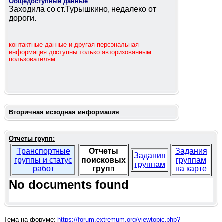
Общедоступные данные
Заходила со ст.Турышкино, недалеко от
дороги.
контактные данные и другая персональная
информация доступны только авторизованным
пользователям
Вторичная исходная информация
Отчеты групп:
Транспортные
Отчеты
Задания
Задания
группы и статус
поисковых
группам
группам
работ
групп
на карте
No documents found
Тема на форуме:
https://forum.extremum.org/viewtopic.php?