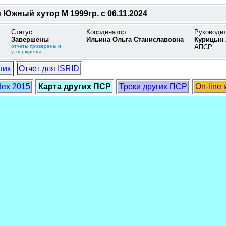
Южный хутор М 1999гр. с 06.11.2024
:
Статус:
Координатор:
Руководи
Завершены
Ильина Ольга Станиславовна
Курицын 
отчеты проверены и
АПСР:
утверждены
ник
Отчет для ISRID
dex 2015
Карта других ПСР
Треки других ПСР
On-line