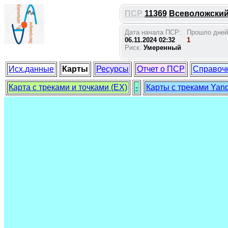
ПСР
11369
Всеволожский 
Дата начала ПСР:
Прошло дней
06.11.2024 02:32
1
Риск:
Умеренный
Исх.данные
Карты
Ресурсы
Отчет о ПСР
Справоч
Карта с треками и точками (EX)
-
Карты с треками Yan