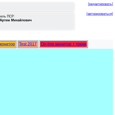
[редактировать]
[авторизоваться]
тель ПСР:
Артем Михайлович
 монитор
Test 2017
On-line монитор + треки