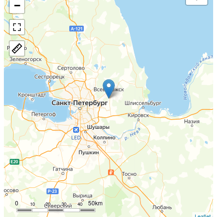
−
0
50km
10
20
30
40
Leaflet