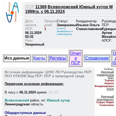
ПСР
11369
Всеволожский Южный хутор М
1999гр. с 06.11.2024
Дата
Прошло
Статус:
Координатор:
Руковод
начала
дней:
Завершены
Ильина Ольга
ПСР:
ПСР:
1
отчеты
Станиславовна
Курицы
проверены и
06.11.2024
Артем
утверждены
02:32
Михайл
Риск:
АПСР:
Умеренный
Отчет
О
Исх.данные
Карты
Ресурсы
о
Справочник
ПСР
I
Сейчас:
Источник информации
:
ЦУКС ЛО
Руководство ПСР:
Дежурный
руководитель
ПСО ОТКЛИК
Вид ПСР:
ПСР в природной среде
ПС
Р:
Теряев
Первичная исходная информация:
Кирилл
Владимирович
АПСР
В лесу c
06.11.2024
время:
(00:00)
Дежурный
координатор
:
Всеволожский
район, нп:
Южный хутор
Сафро Лидия
Ленинградская
область
Семеновна
Общедоступные данные