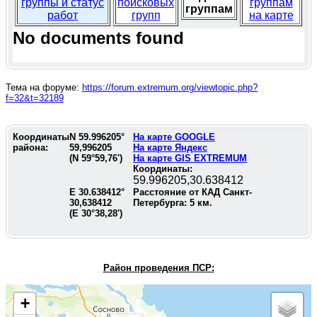
группы и статус
поисковых
группам
группам
работ
групп
на карте
No documents found
Тема на форуме:
https://forum.extremum.org/viewtopic.php?
f=32&t=32189
Координаты
N
59.996205
°
На карте GOOGLE
района:
59,996205
На карте Яндекс
(N
59°59,76'
)
На карте GIS EXTREMUM
Координаты:
59.996205,30.638412
E
30.638412
°
Расстояние от КАД Санкт-
30,638412
Петербурга:
5
км.
(E
30°38,28'
)
Район проведения П
СР:
+