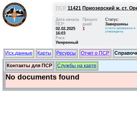
ПСР
11421
Приозерский ж. ст. Оре
Дата начала
Прошло
Статус:
ПСР:
дней:
Завершены
02.02.2025
1
отчеты проверены и
утверждены
16:03
Риск:
Умеренный
Исх.данные
Карты
Ресурсы
Отчет о ПСР
Справоч
Контакты для ПСР
Службы на карте
No documents found