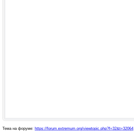
Тема на форуме:
https://forum.extremum.org/viewtopic.php?f=32&t=32064