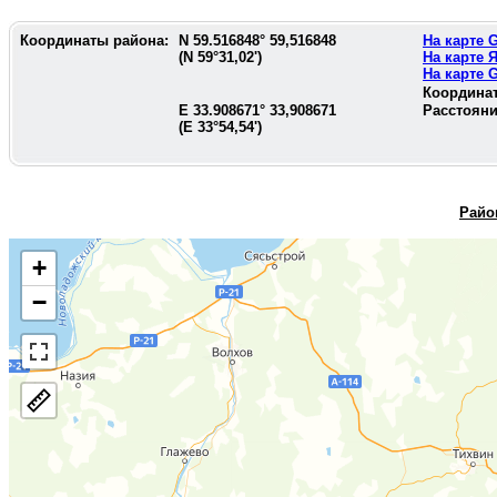
Координаты района:
N
59.516848
°
59,516848
На карте
(N
59°31,02'
)
На карте 
На карте
Координа
E
33.908671
°
33,908671
Расстояни
(E
33°54,54'
)
Райо
+
−