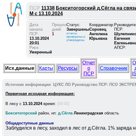
ПСР
11338
Бокситогорский д.Сёгла на связ
М с 13.10.2024
Дата
Прошло
Статус:
Координатор:
Руководите
начала
дней:
Завершены
Соровец
ПСР:
ПСР:
1
отчеты
Ангелина
Шулепник
проверены и
13.10.2024
Юрьевна
Евгения
утверждены
20:01
Евгеньевн
Риск:
АПСР:
Умеренный
Отчет
О
Исх.данные
Карты
Ресурсы
о
Справочник
ПСР
I
Источник информации
:
ЦУКС ЛО
Руководство ПСР:
ПСО ЭКСТРЕ
Первичная исходная информация:
В лесу c
13.10.2024
время:
(00:00)
Бокситогорский
район, нп:
д.Сёгла
Ленинградская
область
Общедоступные данные
Заблудился в лесу, заходил в лес от д.Сёгла. 1% заряда 